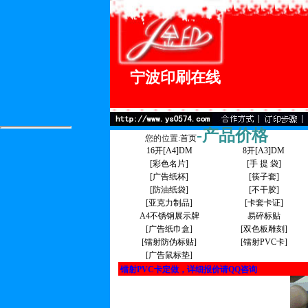
宁波印刷在线
-产品价格
您的位置:
首页
16开[A4]DM
8开[A3]DM
[彩色名片]
[手 提 袋]
[广告纸杯]
[筷子套]
[防油纸袋]
[不干胶]
[亚克力制品]
[卡套卡证]
A4不锈钢展示牌
易碎标贴
[广告纸巾盒]
[双色板雕刻]
[镭射防伪标贴]
[镭射PVC卡]
[广告鼠标垫]
镭射PVC卡定做，详细报价请QQ咨询