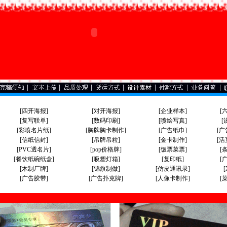
[四开海报]
[对开海报]
[企业样本]
[
[复写联单]
[数码印刷]
[喷绘写真]
[
[彩喷名片纸]
[胸牌胸卡制作]
[广告纸巾]
[广
[信纸信封]
[吊牌吊粒]
[金卡制作]
[活
[PVC透名片]
[
pop价格牌
]
[饭票菜票]
[
[餐饮纸碗纸盒]
[吸塑灯箱]
[复印纸]
[
[木制厂牌]
[锦旗制做]
[仿皮通讯录]
[广告胶带]
[广告扑克牌]
[人像卡制作]
[