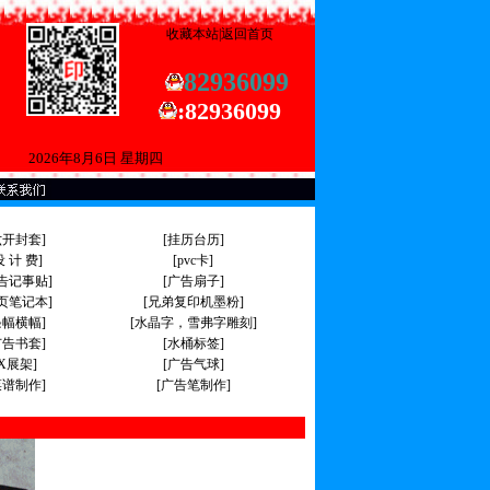
收藏本站
|
返回首页
82936099
:
82936099
2026年8月6日 星期四
六开封套]
[挂历台历]
设 计 费]
[pvc卡]
告记事贴]
[广告扇子]
页笔记本]
[兄弟复印机墨粉]
条幅横幅]
[水晶字，雪弗字雕刻]
广告书套]
[水桶标签]
[X展架]
[广告气球]
菜谱制作]
[广告笔制作]