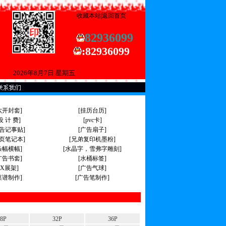
收藏本站
|
返回首页
82936099
:
82936099
2026年8月7日 星期五
六开封套]
[挂历台历]
设 计 费]
[pvc卡]
广告记事贴]
[广告扇子]
活页笔记本]
[兄弟复印机墨粉]
条幅横幅]
[水晶字，雪弗字雕刻]
广告书套]
[水桶标签]
[X展架]
[广告气球]
菜谱制作]
[广告笔制作]
8P
32P
36P