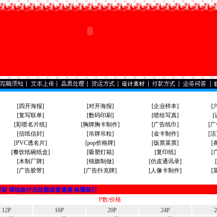
[四开海报]
[对开海报]
[企业样本]
[
[复写联单]
[数码印刷]
[喷绘写真]
[
[彩喷名片纸]
[胸牌胸卡制作]
[广告纸巾]
[
[信纸信封]
[吊牌吊粒]
[金卡制作]
[
[PVC透名片]
[
pop价格牌
]
[饭票菜票]
[
[餐饮纸碗纸盒]
[吸塑灯箱]
[复印纸]
[
[木制厂牌]
[锦旗制做]
[仿皮通讯录]
[广告胶带]
[广告扑克牌]
[人像卡制作]
[
封面 厚纸板付压纹膜或普通膜 铁圈装订
P数/价格
12P
16P
20P
24P
2