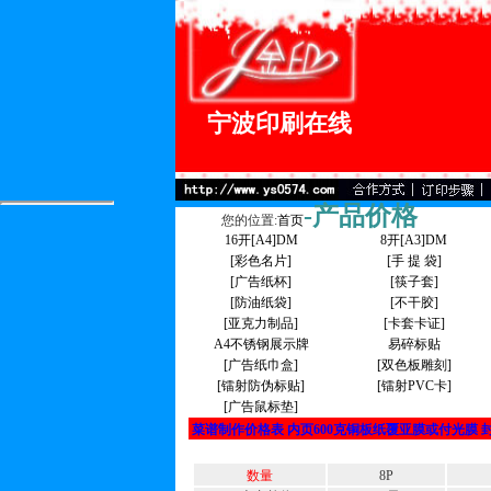
宁波印刷在线
-产品价格
您的位置:
首页
16开[A4]DM
8开[A3]DM
[彩色名片]
[手 提 袋]
[广告纸杯]
[筷子套]
[防油纸袋]
[不干胶]
[亚克力制品]
[卡套卡证]
A4不锈钢展示牌
易碎标贴
[广告纸巾盒]
[双色板雕刻]
[镭射防伪标贴]
[镭射PVC卡]
[广告鼠标垫]
菜谱制作价格表
内页600克铜板纸覆亚膜或付光膜 
数量
8P