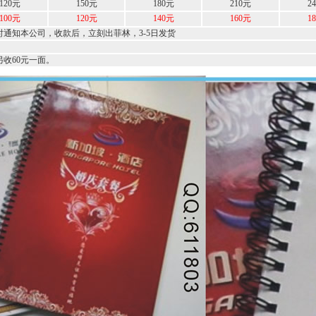
120元
150元
180元
210元
2
100元
120元
140元
160元
1
知本公司，收款后，立刻出菲林，3-5日发货
收60元一面。