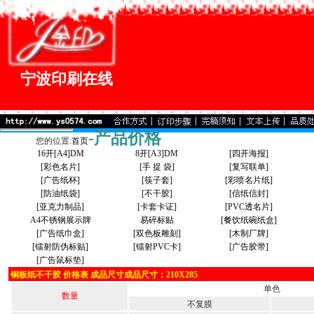
宁波印刷在线
-产品价格
您的位置:
首页
16开[A4]DM
8开[A3]DM
[四开海报]
[彩色名片]
[手 提 袋]
[复写联单]
[广告纸杯]
[筷子套]
[彩喷名片纸]
[防油纸袋]
[不干胶]
[信纸信封]
[亚克力制品]
[卡套卡证]
[PVC透名片]
A4不锈钢展示牌
易碎标贴
[餐饮纸碗纸盒]
[广告纸巾盒]
[双色板雕刻]
[木制厂牌]
[镭射防伪标贴]
[镭射PVC卡]
[广告胶带]
[广告鼠标垫]
铜板纸不干胶 价格表
成品尺寸成品尺寸：210X285
单色
数量
不复膜