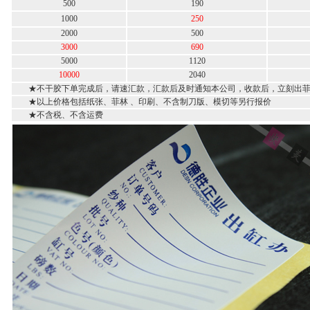
500
190
1000
250
2000
500
3000
690
5000
1120
10000
2040
★不干胶下单完成后，请速汇款，汇款后及时通知本公司，收款后，立刻出菲林
★以上价格包括纸张、菲林 、印刷、不含制刀版、模切等另行报价
★不含税、不含运费