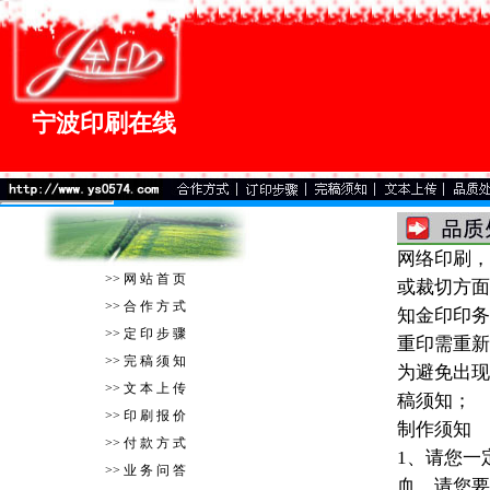
宁波印刷在线
网络印刷，
>>
网 站 首 页
或裁切方面
>>
合 作 方 式
知金印印务
>>
定 印 步 骤
重印需重新
>>
完 稿 须 知
为避免出现
>>
文 本 上 传
稿须知
；
>>
印 刷 报 价
制作须知
>>
付 款 方 式
1、请您一
>>
业 务 问 答
血，请您要