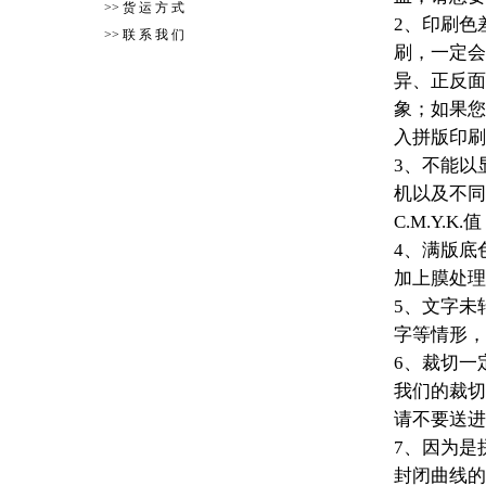
>>
货 运 方 式
2、印刷色
>>
联 系 我 们
刷，一定会
异、正反面
象；如果您
入拼版印刷
3、不能以
机以及不同
C.M.Y.
4、满版底
加上膜处理
5、文字未
字等情形，
6、裁切一
我们的裁切
请不要送进
7、因为是
封闭曲线的