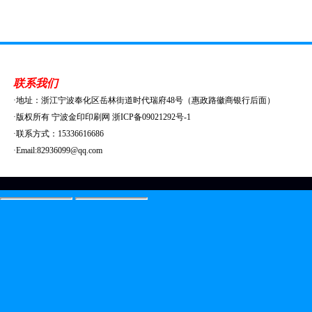
联系我们
·地址：浙江宁波奉化区岳林街道时代瑞府48号（惠政路徽商银行后面）
·版权所有 宁波金印印刷网 浙ICP备09021292号-1
·联系方式：15336616686
·Email:82936099@qq.com