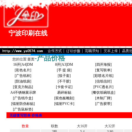
宁波印刷在线
-产品价格
您的位置:
首页
16开[A4]DM
8开[A3]DM
[四开海报]
[彩色名片]
[手 提 袋]
[复写联单]
[广告纸杯]
[筷子套]
[彩喷名片纸]
[防油纸袋]
[不干胶]
[信纸信封]
[亚克力制品]
[卡套卡证]
[PVC透名片]
A4不锈钢展示牌
易碎标贴
[餐饮纸碗纸盒]
[广告纸巾盒]
[双色板雕刻]
[木制厂牌]
[镭射防伪标贴]
[镭射PVC卡]
[广告胶带]
[广告鼠标垫]
无碳复写联单 价格表
数量
联数
大16开
大32开
2联
5.4
3.80