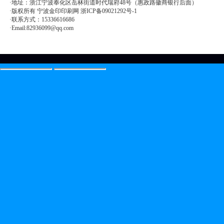
·地址：浙江宁波奉化区岳林街道时代瑞府48号（惠政路徽商银行后面）
·版权所有 宁波金印印刷网 浙ICP备09021292号-1
·联系方式：15336616686
·Email:82936099@qq.com