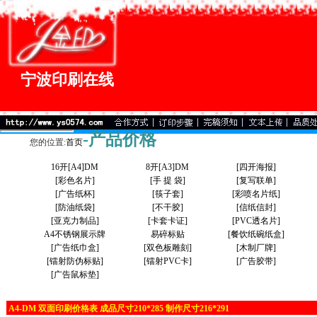
宁波印刷在线
-产品价格
您的位置:
首页
16开[A4]DM
8开[A3]DM
[四开海报]
[彩色名片]
[手 提 袋]
[复写联单]
[广告纸杯]
[筷子套]
[彩喷名片纸]
[防油纸袋]
[不干胶]
[信纸信封]
[亚克力制品]
[卡套卡证]
[PVC透名片]
A4不锈钢展示牌
易碎标贴
[餐饮纸碗纸盒]
[广告纸巾盒]
[双色板雕刻]
[木制厂牌]
[镭射防伪标贴]
[镭射PVC卡]
[广告胶带]
[广告鼠标垫]
A4-DM 双面印刷价格表
成品尺寸210*285 制作尺寸216*291