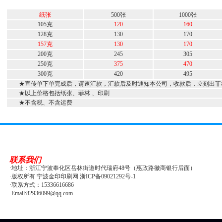
纸张
500张
1000张
105克
120
160
128克
130
170
157克
130
170
200克
245
305
250克
375
470
300克
420
495
★宣传单下单完成后，请速汇款，汇款后及时通知本公司，收款后，立刻出菲
★以上价格包括纸张、菲林 、印刷
★不含税、不含运费
联系我们
·地址：浙江宁波奉化区岳林街道时代瑞府48号（惠政路徽商银行后面）
·版权所有 宁波金印印刷网 浙ICP备09021292号-1
·联系方式：15336616686
·Email:82936099@qq.com